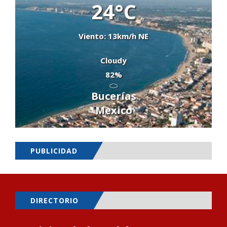
24°C
Viento: 13km/h NE
Cloudy
82%
Bucerías
Mexico
PUBLICIDAD
DIRECTORIO