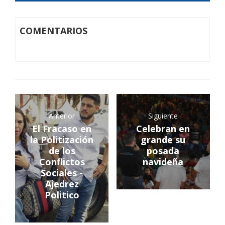
COMENTARIOS
Anterior
Siguiente
El Fracaso en
Celebran en
la Politización
grande su
de los
posada
Conflictos
navideña
Sociales -
Ajedrez
Politico