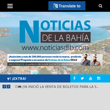
Translate to
¡EXTRA!
GOBIERNO ESTATAL Y DIF NAYARIT SUPERVISAN MEJORAS EN ESCUELA DE SANTIAGO IXCUINTLA
⚾🎟️ ¡YA INICIÓ LA VENTA DE BOLETOS PARA LA SERIE DEL CARIBE KIDS NAYARIT 2026!