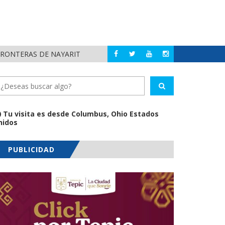
FRONTERAS DE NAYARIT
MUNICIPIOS DE N
NAYARIT
Tu visita es desde Columbus, Ohio Estados
nidos
PUBLICIDAD