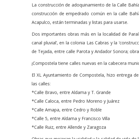
La construcción de adoquinamiento de la Calle Bahía 
construcción de empedrado común en la calle Bahía
Acapulco, están terminadas y listas para usarse.
Dos importantes obras más en la localidad de Paraís
canal pluvial’, en la colonia Las Cabras y la ‘constr
de Tejada, entre calle Parota y Andador Sonora; obras
¡Compostela tiene calles nuevas en la cabecera munic
El XL Ayuntamiento de Compostela, hizo entrega de
las calles:
*Calle Bravo, entre Aldama y T. Grande
*Calle Caloca, entre Pedro Moreno y Juárez
*Calle Amapa, entre Cedro y Roble
*Calle 5, entre Aldama y Francisco Villa
*Calle Ruiz, entre Allende y Zaragoza
Obras que mejoran la vialidad y la calidad de vida de 