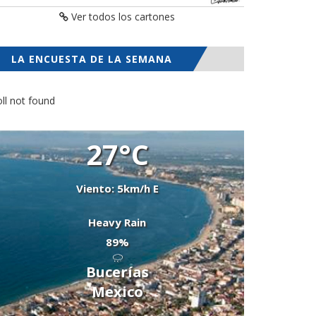
Ver todos los cartones
LA ENCUESTA DE LA SEMANA
ll not found
27°C
Viento: 5km/h E
Heavy Rain
89%
Bucerías
Mexico