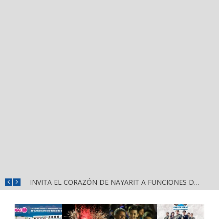
CONVOCA DIRECCIÓN DEL DEPORTE A LA «CASCARITA BAHÍA FEMENIL 2026» EN LA PRIMAVERA
INVITA EL CORAZÓN DE NAYARIT A FUNCIONES DE CINE GRATUITAS EN LA CONCHA ACÚSTICA