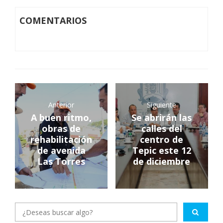
COMENTARIOS
Anterior
Siguiente
A buen ritmo,
Se abrirán las
obras de
calles del
rehabilitación
centro de
de avenida
Tepic este 12
Las Torres
de diciembre