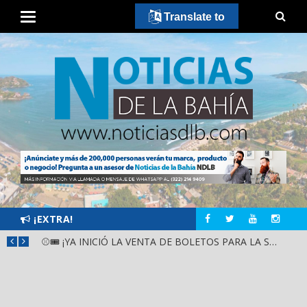
Translate to
¡EXTRA!
GOBIERNO ESTATAL Y DIF NAYARIT SUPERVISAN MEJORAS EN ESCUELA DE SANTIAGO IXCUINTLA
⚾🎟️ ¡YA INICIÓ LA VENTA DE BOLETOS PARA LA SERIE DEL CARIBE KIDS NAYARIT 2026!