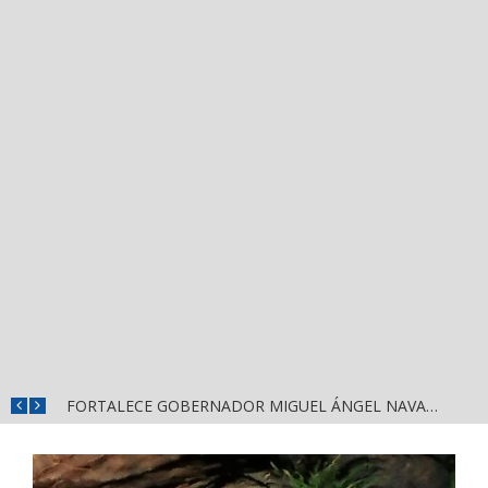
MÁS SEGURIDAD, SALUD Y CERCANÍA: LAS ACCIONES QUE TRANSFORMAN EL BIENESTAR EN NAYARIT
FORTALECE GOBERNADOR MIGUEL ÁNGEL NAVARRO LA COORDINACIÓN CON EL SECTOR EDUCATIVO EN NAYARIT