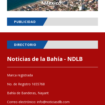
Mexico
PUBLICIDAD
DIRECTORIO
Noticias de la Bahía - NDLB
Marca registrada
No. de Registro 1655768
Bahía de Banderas, Nayarit
Correo electrónico:
info@noticiasdlb.com