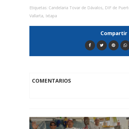
Etiquetas:
Candelaria Tovar de Dávalos
,
DIF de Puert
Vallarta
,
Ixtapa
Compartir 
COMENTARIOS