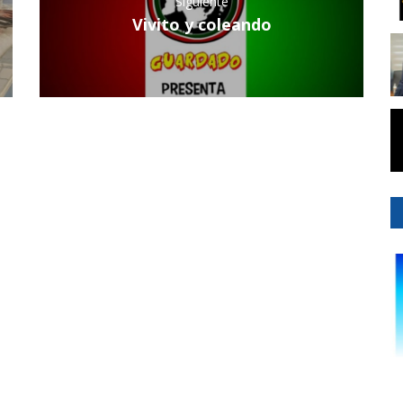
Siguiente
Vivito y coleando