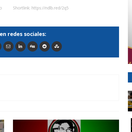
o
Shortlink:
https://ndlb.red/2q5
en redes sociales: