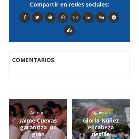
Compartir en redes sociales:
COMENTARIOS
Anterior
Siguiente
Jaime Cuevas
Gloria Núñez
garantiza un
encabeza
gran
desfile