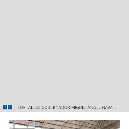
MÁS SEGURIDAD, SALUD Y CERCANÍA: LAS ACCIONES QUE TRANSFORMAN EL BIENESTAR EN NAYARIT
FORTALECE GOBERNADOR MIGUEL ÁNGEL NAVARRO LA COORDINACIÓN CON EL SECTOR EDUCATIVO EN NAYARIT