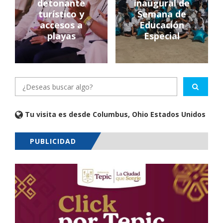
detonante
inaugural de
turístico y
Semana de
accesos a
Educación
playas
Especial
Tu visita es desde Columbus, Ohio Estados Unidos
PUBLICIDAD