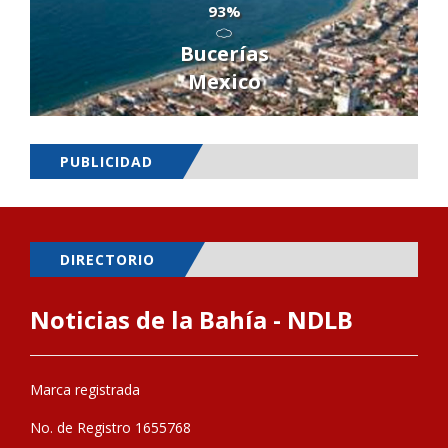
93%
Bucerías
Mexico
PUBLICIDAD
DIRECTORIO
Noticias de la Bahía - NDLB
Marca registrada
No. de Registro 1655768