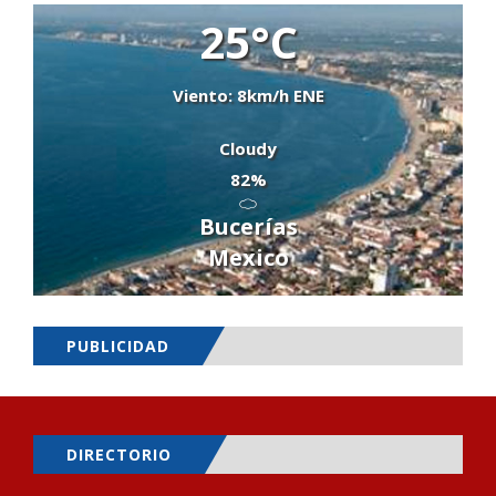
25°C
Viento: 8km/h ENE
Cloudy
82%
Bucerías
Mexico
PUBLICIDAD
DIRECTORIO