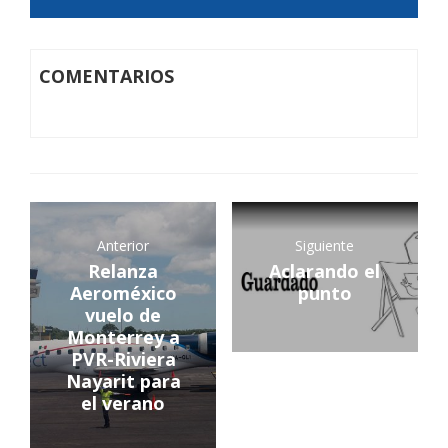
COMENTARIOS
Anterior
Siguiente
Relanza
Aclarando el
Aeroméxico
punto
vuelo de
Monterrey a
PVR-Riviera
Nayarit para
el verano