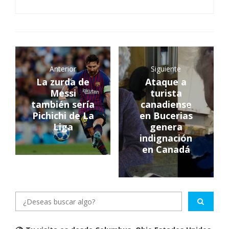
Anterior
Siguiente
La zurda de
Ataque a
Messi
turista
también sería
canadiense
Pichichi de La
en Bucerias
Liga
genera
indignación
en Canadá