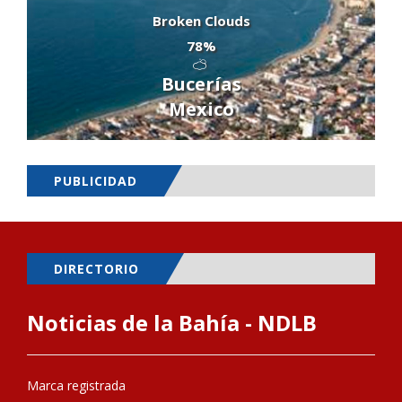
Broken Clouds
78%
Bucerías
Mexico
PUBLICIDAD
DIRECTORIO
Noticias de la Bahía - NDLB
Marca registrada