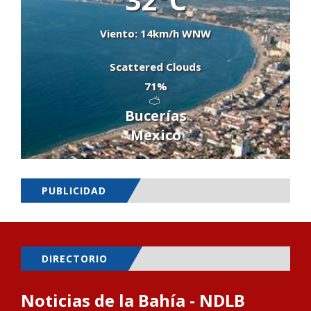
Viento: 14km/h WNW
Scattered Clouds
71%
Bucerías
Mexico
PUBLICIDAD
DIRECTORIO
Noticias de la Bahía - NDLB