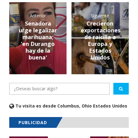
Anterior
Siguiente
Senadora
Crecieron
urge legalizar
exportaciones
marihuana;
de raicilla a
‘en Durango
Europa y
hay de la
Estados
buena'
Unidos
Tu visita es desde Columbus, Ohio Estados Unidos
PUBLICIDAD