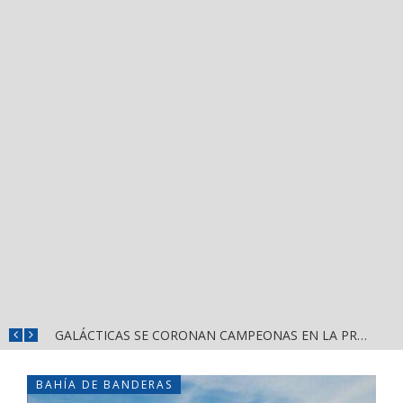
DIF NAYARIT CAPACITA A MÁS DE 150 SERVIDORES PÚBLICOS EN ATENCIÓN AL ESPECTRO AUTISTA
GALÁCTICAS SE CORONAN CAMPEONAS EN LA PRIMERA EDICIÓN DE CASCARITA BAHÍA FEMENIL
BAHÍA DE BANDERAS