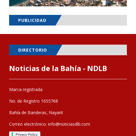
PUBLICIDAD
DIRECTORIO
Noticias de la Bahía - NDLB
Marca registrada
No. de Registro 1655768
Bahía de Banderas, Nayarit
Correo electrónico:
info@noticiasdlb.com