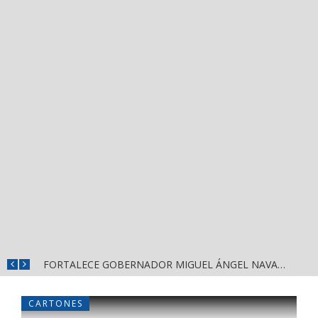
MÁS SEGURIDAD, SALUD Y CERCANÍA: LAS ACCIONES QUE TRANSFORMAN EL BIENESTAR EN NAYARIT
FORTALECE GOBERNADOR MIGUEL ÁNGEL NAVARRO LA COORDINACIÓN CON EL SECTOR EDUCATIVO EN NAYARIT
CARTONES