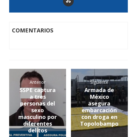
COMENTARIOS
Anterior
Siguiente
SSPE captura
Armada de
a tres
México
personas del
asegura
sexo
embarcación
masculino por
con droga en
diferentes
Topolobampo
delitos