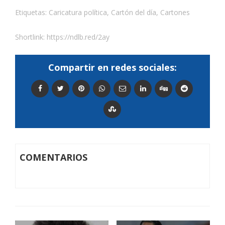
Etiquetas:
Caricatura política
,
Cartón del día
,
Cartones
Shortlink:
https://ndlb.red/2ay
Compartir en redes sociales:
COMENTARIOS