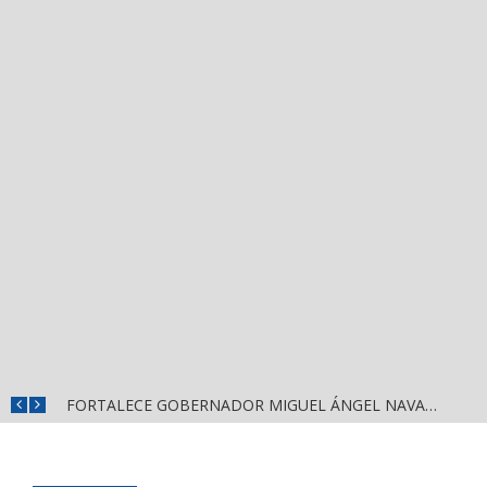
MÁS SEGURIDAD, SALUD Y CERCANÍA: LAS ACCIONES QUE TRANSFORMAN EL BIENESTAR EN NAYARIT
FORTALECE GOBERNADOR MIGUEL ÁNGEL NAVARRO LA COORDINACIÓN CON EL SECTOR EDUCATIVO EN NAYARIT