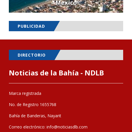
Mexico
PUBLICIDAD
DIRECTORIO
Noticias de la Bahía - NDLB
Marca registrada
No. de Registro 1655768
Bahía de Banderas, Nayarit
Correo electrónico:
info@noticiasdlb.com