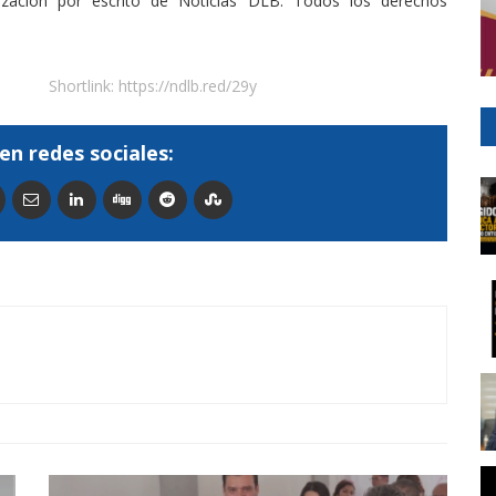
rización por escrito de Noticias DLB. Todos los derechos
Shortlink:
https://ndlb.red/29y
en redes sociales: