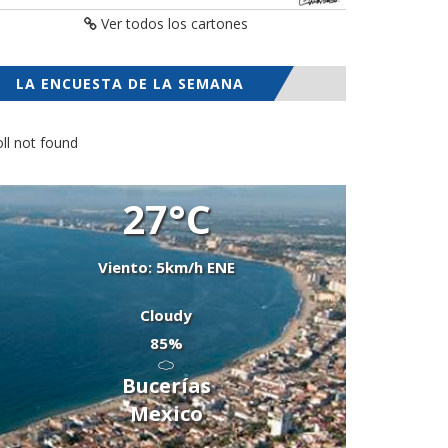
Ver todos los cartones
LA ENCUESTA DE LA SEMANA
ll not found
27°C
Viento: 5km/h ENE
Cloudy
85%
Bucerías
Mexico