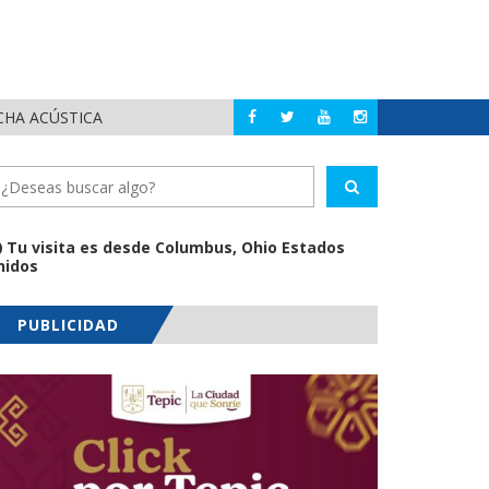
CHA ACÚSTICA
JUAN C
PUERTO VALLARTA
Tu visita es desde Columbus, Ohio Estados
nidos
PUBLICIDAD