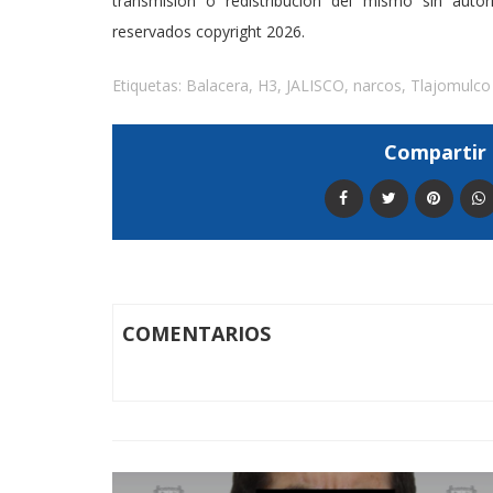
transmisión o redistribución del mismo sin auto
reservados copyright 2026.
Etiquetas:
Balacera
,
H3
,
JALISCO
,
narcos
,
Tlajomulco
Compartir 
COMENTARIOS