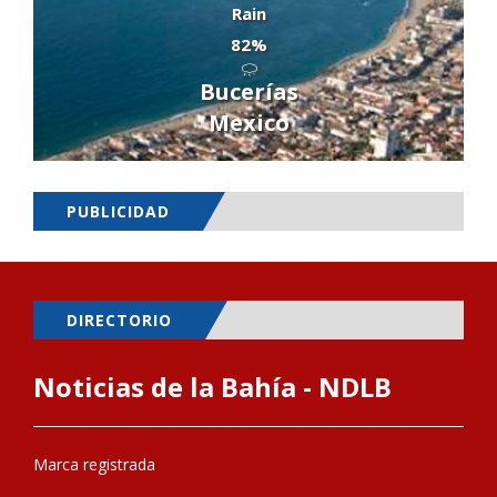
Rain
82%
Bucerías
Mexico
PUBLICIDAD
DIRECTORIO
Noticias de la Bahía - NDLB
Marca registrada