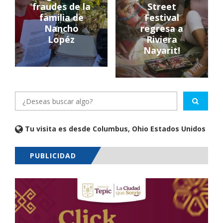
fraudes de la
Street
familia de
Festival
Nancho
regresa a
Lopéz
Riviera
Nayarit!
Tu visita es desde Columbus, Ohio Estados Unidos
PUBLICIDAD