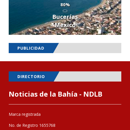
80%
Bucerías
Mexico
PUBLICIDAD
DIRECTORIO
Noticias de la Bahía - NDLB
Marca registrada
No. de Registro 1655768