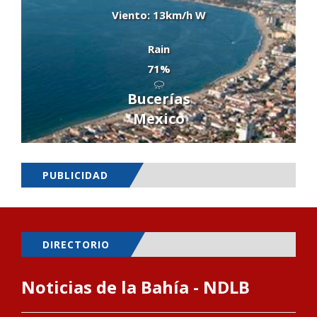
Viento: 13km/h W
Rain
71%
Bucerías
Mexico
PUBLICIDAD
DIRECTORIO
Noticias de la Bahía - NDLB