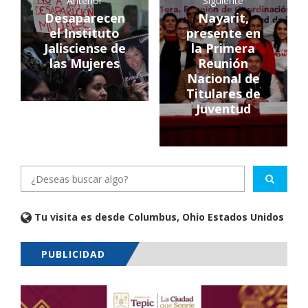
Anterior
Siguiente
Desaparecen
Nayarit,
el Instituto
presente en
Jalisciense de
la Primera
las Mujeres
Reunión
Nacional de
Titulares de
Juventud
Tu visita es desde Columbus, Ohio Estados Unidos
PUBLICIDAD