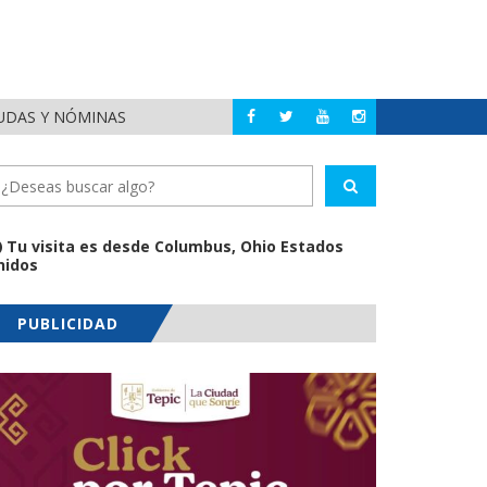
EUDAS Y NÓMINAS
DETIENEN AL EXGOBE
NACIONAL
Tu visita es desde Columbus, Ohio Estados
nidos
PUBLICIDAD