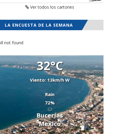
Ver todos los cartones
LA ENCUESTA DE LA SEMANA
ll not found
32°C
Viento: 13km/h W
Rain
72%
Bucerías
Mexico