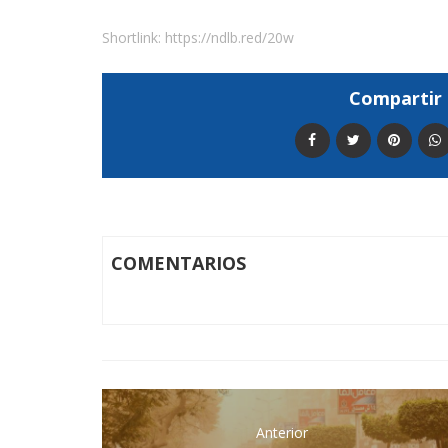
Shortlink:
https://ndlb.red/20w
Compartir 
COMENTARIOS
Anterior