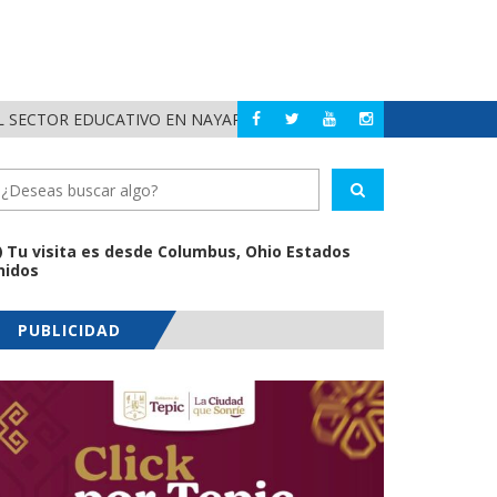
 SECTOR EDUCATIVO EN NAYARIT
ALERTA DIF NAYA
NAYARIT
Tu visita es desde Columbus, Ohio Estados
nidos
PUBLICIDAD