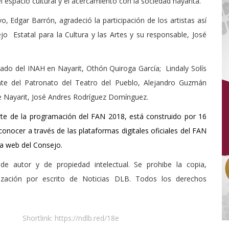
el espacio cultural y el acercamiento con la sociedad nayarita.
, Edgar Barrón, agradeció la participación de los artistas así
 Estatal para la Cultura y las Artes y su responsable, José
gado del INAH en Nayarit, Othón Quiroga García; Lindaly Solís
nte del Patronato del Teatro del Pueblo, Alejandro Guzmán
e Nayarit, José Andres Rodríguez Domínguez.
rte de la programación del FAN 2018, está construido por 16
 conocer a través de las plataformas digitales oficiales del FAN
na web del Consejo.
de autor y de propiedad intelectual. Se prohibe la copia,
rización por escrito de Noticias DLB. Todos los derechos
Shortlink:
https://ndlb.red/18e