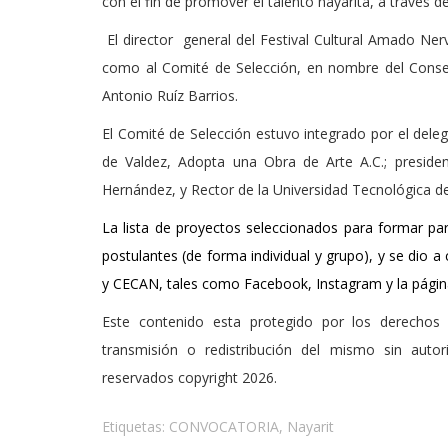
con el fin de promover el talento nayarita, a través d
El director general del Festival Cultural Amado Nervo
como al Comité de Selección, en nombre del Consejo
Antonio Ruíz Barrios.
El Comité de Selección estuvo integrado por el dele
de Valdez, Adopta una Obra de Arte A.C.; preside
Hernández, y Rector de la Universidad Tecnológica d
La lista de proyectos seleccionados para formar pa
postulantes (de forma individual y grupo), y se dio a
y CECAN, tales como Facebook, Instagram y la pági
Este contenido esta protegido por los derechos 
transmisión o redistribución del mismo sin auto
reservados copyright 2026.
Etiquetas:
CONVOCATORIA
,
Nayarit