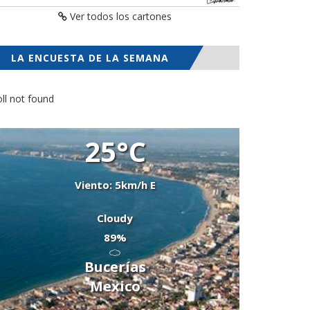
Ver todos los cartones
LA ENCUESTA DE LA SEMANA
ll not found
25°C
Viento: 5km/h E
Cloudy
89%
Bucerías
Mexico