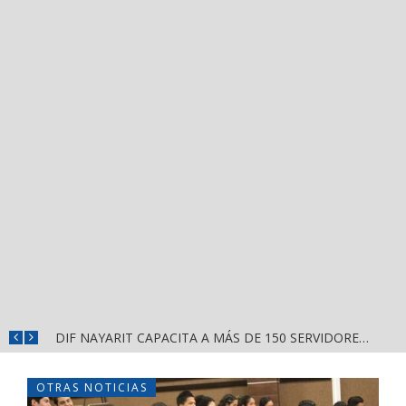
GOBIERNO DE NAYARIT ENTREGA OBRAS Y NUEVO DOMO EN ESCUELA DE SAN BLAS
DIF NAYARIT CAPACITA A MÁS DE 150 SERVIDORES PÚBLICOS EN ATENCIÓN AL ESPECTRO AUTISTA
OTRAS NOTICIAS