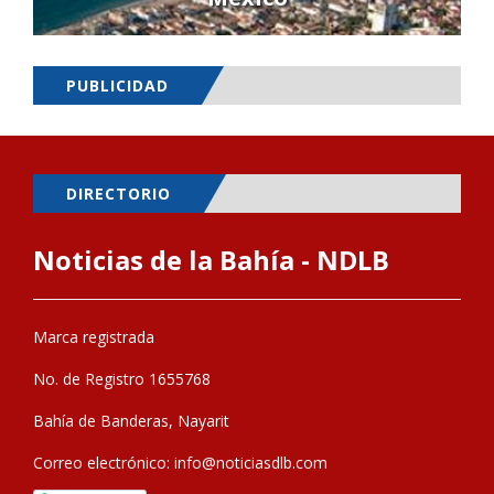
PUBLICIDAD
DIRECTORIO
Noticias de la Bahía - NDLB
Marca registrada
No. de Registro 1655768
Bahía de Banderas, Nayarit
Correo electrónico:
info@noticiasdlb.com