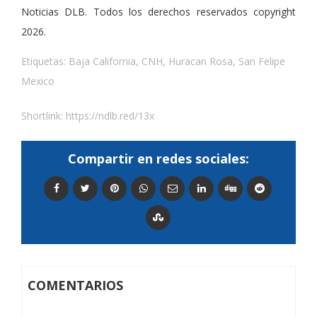
Noticias DLB. Todos los derechos reservados copyright
2026.
Etiquetas:
Baja California
,
CNH
,
Huracan Rosa
,
San Felipe
Mexico
Shortlink:
https://ndlb.red/13x
Compartir en redes sociales:
COMENTARIOS