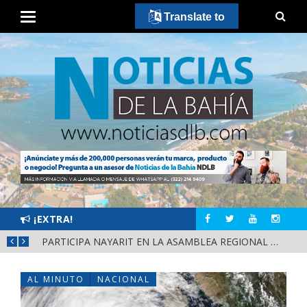
Translate to
¡EXTRA!
SCA
PARTICIPA NAYARIT EN LA ASAMBLEA REGIONAL DE CONSULTA PARA LA LEY DE DERECHOS INDÍGENAS Y AFROMEXICANOS
AL MINUTO
NACIONAL