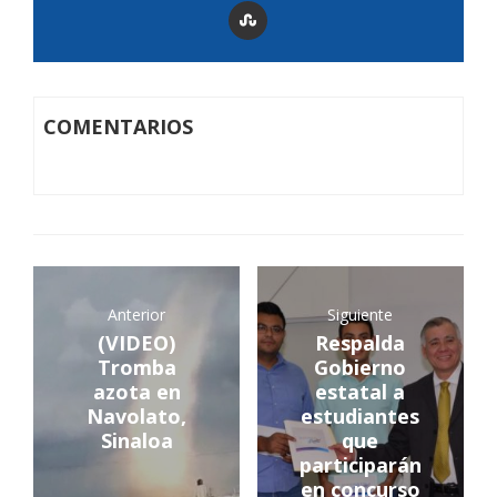
COMENTARIOS
Anterior
Siguiente
(VIDEO)
Respalda
Tromba
Gobierno
azota en
estatal a
Navolato,
estudiantes
Sinaloa
que
participarán
en concurso