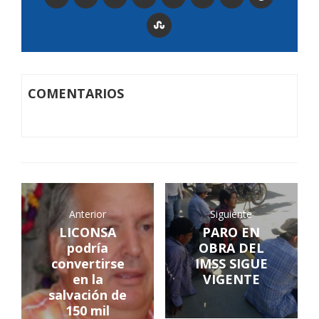
COMENTARIOS
Anterior
Siguiente
LICONSA
PARO EN
podría
OBRA DEL
convertirse
IMSS SIGUE
en la
VIGENTE
salvación de
150 mil