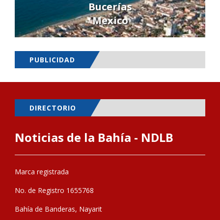
Bucerías
Mexico
PUBLICIDAD
DIRECTORIO
Noticias de la Bahía - NDLB
Marca registrada
No. de Registro 1655768
Bahía de Banderas, Nayarit