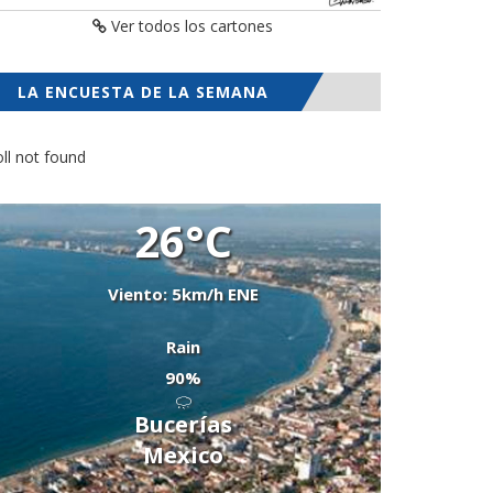
Ver todos los cartones
LA ENCUESTA DE LA SEMANA
ll not found
26°C
Viento: 5km/h ENE
Rain
90%
Bucerías
Mexico