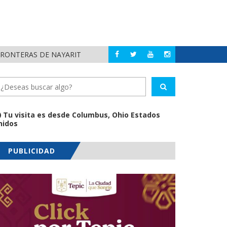
FRONTERAS DE NAYARIT
MUNICIPIOS DE N
NAYARIT
Tu visita es desde Columbus, Ohio Estados
nidos
PUBLICIDAD