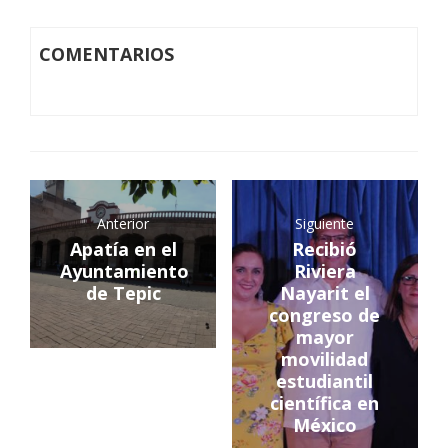
COMENTARIOS
Anterior
Siguiente
Apatía en el
Recibió
Ayuntamiento
Riviera
de Tepic
Nayarit el
congreso de
mayor
movilidad
estudiantil
científica en
México