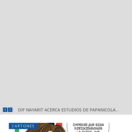
¡FALTAN TRES DÍAS! EL TREN DE LA SALUD LLEGA A TEPIC CON ATENCIÓN MÉDICA GRATUITA
DIF NAYARIT ACERCA ESTUDIOS DE PAPANICOLAOU A LAS MUJERES
CARTONES