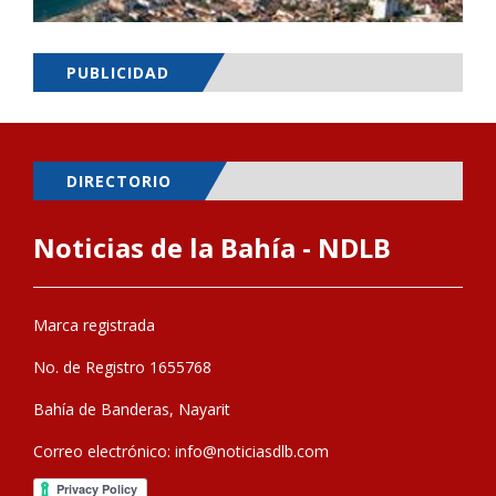
PUBLICIDAD
DIRECTORIO
Noticias de la Bahía - NDLB
Marca registrada
No. de Registro 1655768
Bahía de Banderas, Nayarit
Correo electrónico:
info@noticiasdlb.com