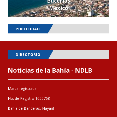
Bucerías
Mexico
PUBLICIDAD
DIRECTORIO
Noticias de la Bahía - NDLB
Marca registrada
No. de Registro 1655768
Bahía de Banderas, Nayarit