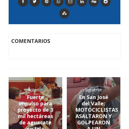
COMENTARIOS
Anterior
Siguiente
Fuerte
En San José
impulso para
del Valle:
proyecto de 3
MOTOCICLISTAS
mil hectáreas
ASALTARON Y
de aguacate
GOLPEARON
en Jala
A UN