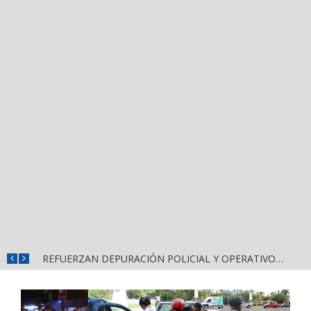
REFUERZAN COMBATE AL DENGUE CON NUEVA JORNADA DEL LIMPIATÓN EN BAHÍA DE BANDERAS
REFUERZAN DEPURACIÓN POLICIAL Y OPERATIVOS EN FRONTERAS DE NAYARIT