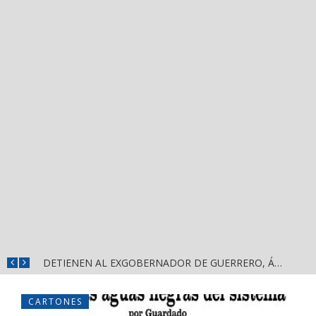
MUNICIPIOS DE NAYARIT ENFRENTAN SEVERA FRAGILIDAD FINANCIERA POR DEUDAS Y NÓMINAS
DETIENEN AL EXGOBERNADOR DE GUERRERO, ÁNGEL AGUIRRE RIVERO, POR PRESUNTO OCULTAMIENTO DE PRUEBAS EN EL CASO AYOTZINAPA
CARTONES