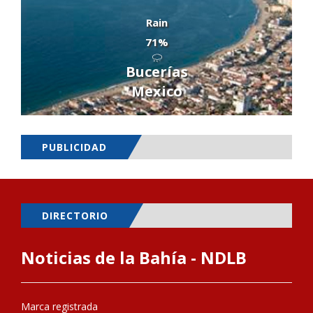
Rain
71%
Bucerías
Mexico
PUBLICIDAD
DIRECTORIO
Noticias de la Bahía - NDLB
Marca registrada