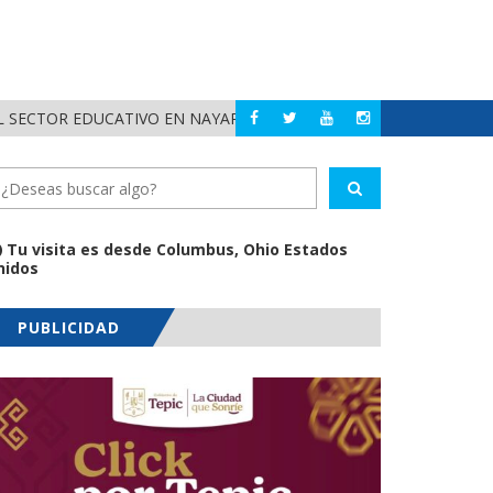
 SECTOR EDUCATIVO EN NAYARIT
ALERTA DIF NAYAR
NAYARIT
Tu visita es desde Columbus, Ohio Estados
nidos
PUBLICIDAD