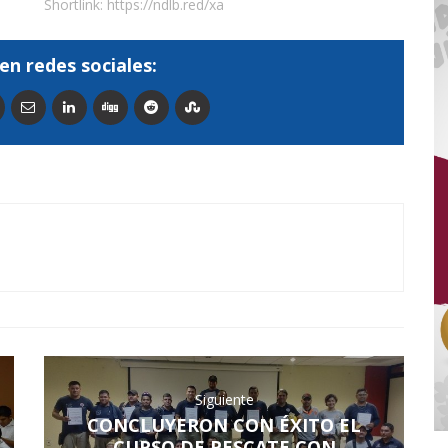
Shortlink:
https://ndlb.red/xa
en redes sociales:
Siguiente
CONCLUYERON CON ÉXITO EL
CURSO DE RESCATE CON