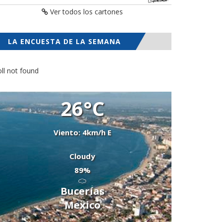
Ver todos los cartones
LA ENCUESTA DE LA SEMANA
ll not found
26°C
Viento: 4km/h E
Cloudy
89%
Bucerías
Mexico