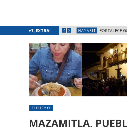
L BIENESTAR EN NAYARIT
¡EXTRA!
FORTALECE G
NAYARIT
TURISMO
MAZAMITLA, PUEB