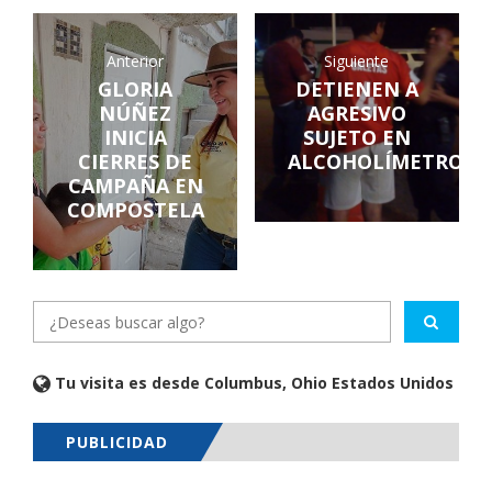
Anterior
Siguiente
GLORIA
DETIENEN A
NÚÑEZ
AGRESIVO
INICIA
SUJETO EN
CIERRES DE
ALCOHOLÍMETRO
CAMPAÑA EN
COMPOSTELA
Tu visita es desde Columbus, Ohio Estados Unidos
PUBLICIDAD