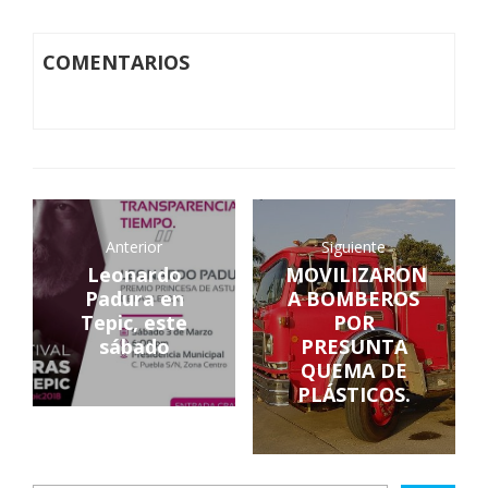
COMENTARIOS
Anterior
Siguiente
Leonardo
MOVILIZARON
Padura en
A BOMBEROS
Tepic, este
POR
sábado
PRESUNTA
QUEMA DE
PLÁSTICOS.