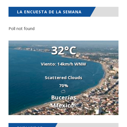
LA ENCUESTA DE LA SEMANA
Poll not found
32°C
Viento: 14km/h WNW
Scattered Clouds
70%
Bucerías
Mexico