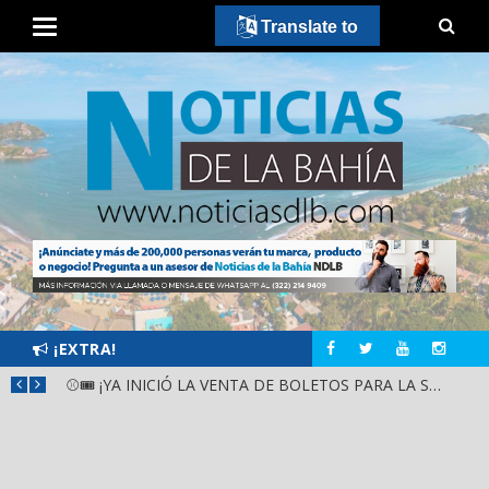
Translate to
¡EXTRA!
GOBIERNO ESTATAL Y DIF NAYARIT SUPERVISAN MEJORAS EN ESCUELA DE SANTIAGO IXCUINTLA
⚾🎟️ ¡YA INICIÓ LA VENTA DE BOLETOS PARA LA SERIE DEL CARIBE KIDS NAYARIT 2026!