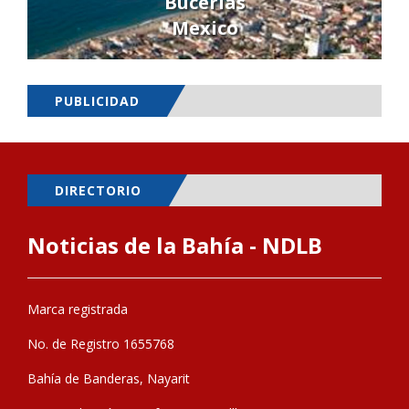
Bucerías
Mexico
PUBLICIDAD
DIRECTORIO
Noticias de la Bahía - NDLB
Marca registrada
No. de Registro 1655768
Bahía de Banderas, Nayarit