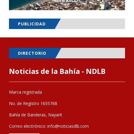
PUBLICIDAD
DIRECTORIO
Noticias de la Bahía - NDLB
Marca registrada
No. de Registro 1655768
Bahía de Banderas, Nayarit
Correo electrónico:
info@noticiasdlb.com