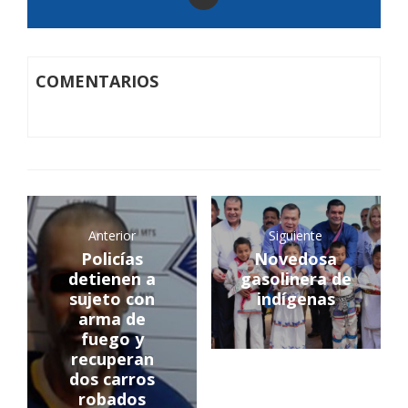
COMENTARIOS
Anterior
Siguiente
Policías
Novedosa
detienen a
gasolinera de
sujeto con
indígenas
arma de
fuego y
recuperan
dos carros
robados