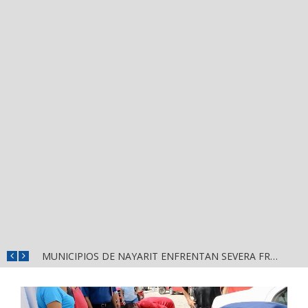
REFUERZAN DEPURACIÓN POLICIAL Y OPERATIVOS EN FRONTERAS DE NAYARIT
MUNICIPIOS DE NAYARIT ENFRENTAN SEVERA FRAGILIDAD FINANCIERA POR DEUDAS Y NÓMINAS