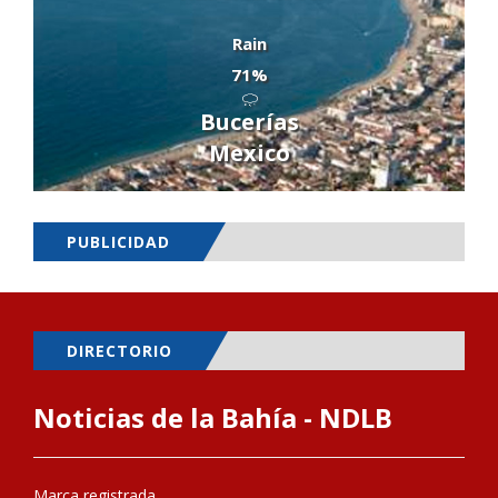
Rain
71%
Bucerías
Mexico
PUBLICIDAD
DIRECTORIO
Noticias de la Bahía - NDLB
Marca registrada