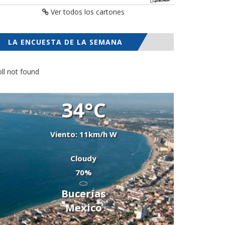
Ver todos los cartones
LA ENCUESTA DE LA SEMANA
ll not found
34°C
Viento: 11km/h W
Cloudy
70%
Bucerías
Mexico