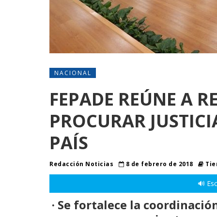
NACIONAL
FEPADE REÚNE A R
PROCURAR JUSTICI
PAÍS
Redacción Noticias
8 de febrero de 2018
Tie
🔊 Esc
· Se fortalece la coordinació