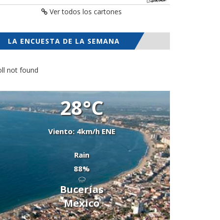
Ver todos los cartones
LA ENCUESTA DE LA SEMANA
ll not found
28°C
Viento: 4km/h ENE
Rain
88%
Bucerías
Mexico