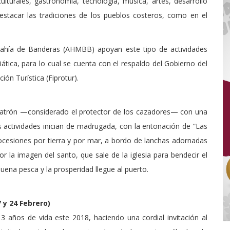
lturales, gastronomía, tecnología, música, artes, desarrollo
stacar las tradiciones de los pueblos costeros, como en el
Bahía de Banderas (AHMBB) apoyan este tipo de actividades
ática, para lo cual se cuenta con el respaldo del Gobierno del
ón Turística (Fiprotur).
 patrón —considerado el protector de los cazadores— con una
 Las actividades inician de madrugada, con la entonación de “Las
ocesiones por tierra y por mar, a bordo de lanchas adornadas
or la imagen del santo, que sale de la iglesia para bendecir el
uena pesca y la prosperidad llegue al puerto.
7 y 24 Febrero)
 13 años de vida este 2018, haciendo una cordial invitación al