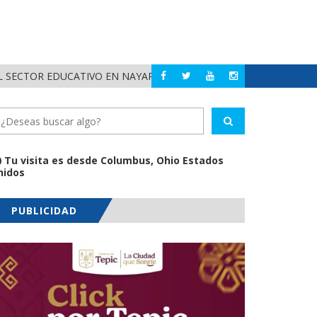
POLIC
BAJO
BAHÍA DE BANDERAS
Tu visita es desde Columbus, Ohio Estados
nidos
PUBLICIDAD