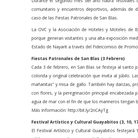
Durante el segundo mes del año habrá festivales cu
comunitario y encuentros deportivos, además de de
caso de las Fiestas Patronales de San Blas.
La OVC y la Asociación de Hoteles y Moteles de 
porque generan visitantes y una alta exposición medi
Estado de Nayarit a través del Fideicomiso de Promoci
Fiestas Patronales de San Blas (3 Febrero)
Cada 3 de febrero, en San Blas se festeja al santo
colorida y original celebración que invita al júbilo.
mañanitas” y misa de gallo. También hay danzas, pr
con flores, y la peregrinación principal encabezada p
agua de mar con el fin de que los marineros tengan b
Más Información: http://bit.ly/2nCAyTg
Festival Artístico y Cultural Guayabitos (3, 10, 1
El Festival Artístico y Cultural Guayabitos festejará