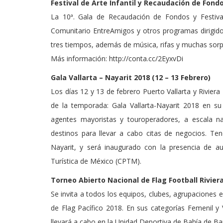
Festival de Arte Infantil y Recaudación de Fond
La 10ª. Gala de Recaudación de Fondos y Festival
Comunitario EntreAmigos y otros programas dirigid
tres tiempos, además de música, rifas y muchas sor
Más información: http://conta.cc/2EyxvDi
Gala Vallarta – Nayarit 2018 (12 – 13 Febrero)
Los días 12 y 13 de febrero Puerto Vallarta y Riviera
de la temporada: Gala Vallarta-Nayarit 2018 en su
agentes mayoristas y touroperadores, a escala n
destinos para llevar a cabo citas de negocios. Te
Nayarit, y será inaugurado con la presencia de 
Turística de México (CPTM).
Torneo Abierto Nacional de Flag Football Riviera
Se invita a todos los equipos, clubes, agrupaciones e
de Flag Pacífico 2018. En sus categorías Femenil y 
llevará a cabo en la Unidad Deportiva de Bahía de Ban