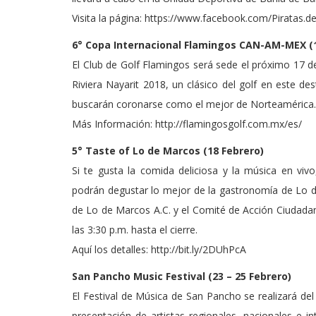
Visita la página: https://www.facebook.com/Piratas.d
6° Copa Internacional Flamingos CAN-AM-MEX (1
El Club de Golf Flamingos será sede el próximo 17 
Riviera Nayarit 2018, un clásico del golf en este d
buscarán coronarse como el mejor de Norteamérica.
Más Información: http://flamingosgolf.com.mx/es/
5° Taste of Lo de Marcos (18 Febrero)
Si te gusta la comida deliciosa y la música en vivo
podrán degustar lo mejor de la gastronomía de Lo
de Lo de Marcos A.C. y el Comité de Acción Ciudadan
las 3:30 p.m. hasta el cierre.
Aquí los detalles: http://bit.ly/2DUhPcA
San Pancho Music Festival (23 – 25 Febrero)
El Festival de Música de San Pancho se realizará del
presentación de artistas regionales, nacionales e i