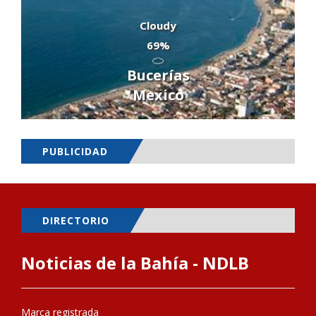
Cloudy
69%
Bucerías
Mexico
PUBLICIDAD
DIRECTORIO
Noticias de la Bahía - NDLB
Marca registrada