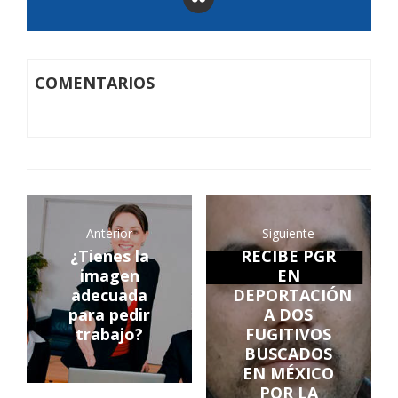
COMENTARIOS
Anterior
Siguiente
¿Tienes la
RECIBE PGR
imagen
EN
adecuada
DEPORTACIÓN
para pedir
A DOS
trabajo?
FUGITIVOS
BUSCADOS
EN MÉXICO
POR LA