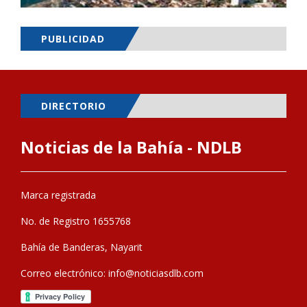
PUBLICIDAD
DIRECTORIO
Noticias de la Bahía - NDLB
Marca registrada
No. de Registro 1655768
Bahía de Banderas, Nayarit
Correo electrónico:
info@noticiasdlb.com