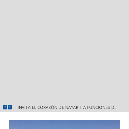
CONVOCA DIRECCIÓN DEL DEPORTE A LA «CASCARITA BAHÍA FEMENIL 2026» EN LA PRIMAVERA
INVITA EL CORAZÓN DE NAYARIT A FUNCIONES DE CINE GRATUITAS EN LA CONCHA ACÚSTICA