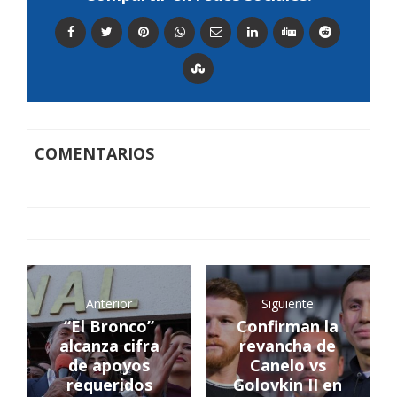
COMENTARIOS
Anterior
Siguiente
“El Bronco”
Confirman la
alcanza cifra
revancha de
de apoyos
Canelo vs
requeridos
Golovkin II en