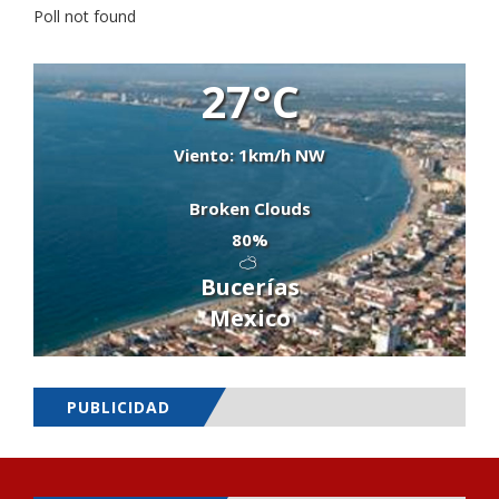
Poll not found
27°C
Viento: 1km/h NW
Broken Clouds
80%
Bucerías
Mexico
PUBLICIDAD