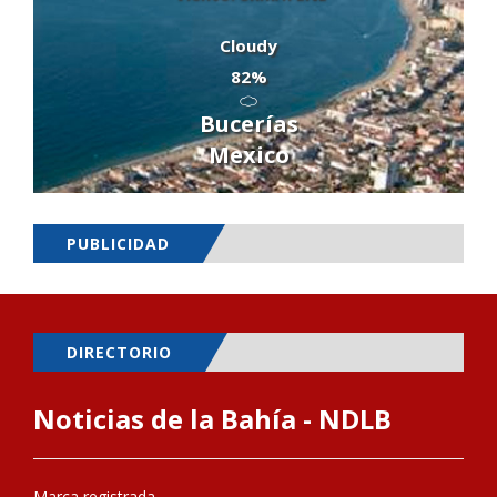
Cloudy
82%
Bucerías
Mexico
PUBLICIDAD
DIRECTORIO
Noticias de la Bahía - NDLB
Marca registrada