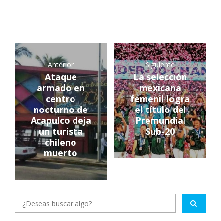
Anterior
Siguiente
Ataque
La selección
armado en
mexicana
centro
femenil logra
nocturno de
el título del
Acapulco deja
Premundial
un turista
Sub-20
chileno
muerto