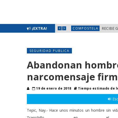
¡EXTRA!
COMPOST
SEGURIDAD PUBLICA
Abandonan hombre 
narcomensaje firm
19 de enero de 2018
Tiempo estimado de l
🔊 Esc
Tepic, Nay.- Hace unos minutos un hombre sin vida 
Trapichillo, en e