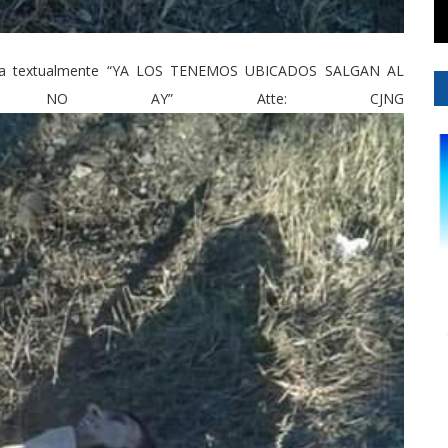
ecía textualmente “YA LOS TENEMOS UBICADOS SALGAN AL
O NO AY” Atte: CJNG