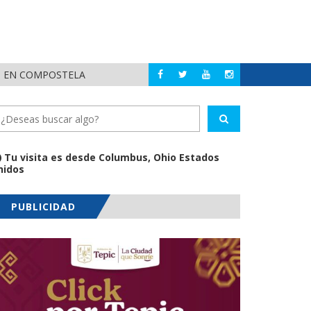
LE AR
BAHÍA DE BANDERAS
OSTELA
Tu visita es desde Columbus, Ohio Estados
nidos
PUBLICIDAD