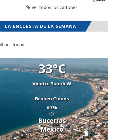
Ver todos los cartones
LA ENCUESTA DE LA SEMANA
ll not found
33°C
Viento: 3km/h W
Broken Clouds
67%
Bucerías
Mexico