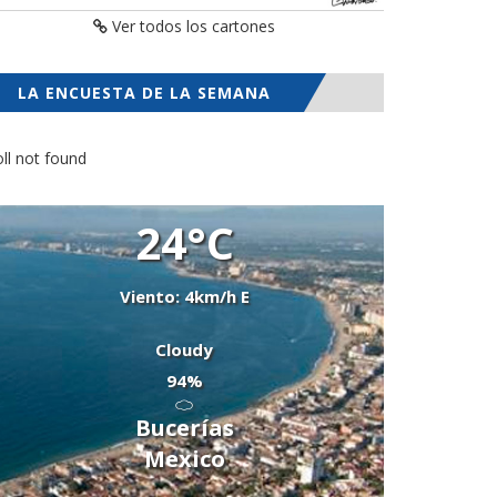
Ver todos los cartones
LA ENCUESTA DE LA SEMANA
ll not found
24°C
Viento: 4km/h E
Cloudy
94%
Bucerías
Mexico