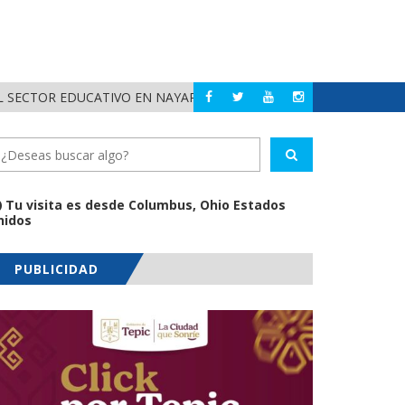
 SECTOR EDUCATIVO EN NAYARIT
ALERTA DIF NAYAR
NAYARIT
Tu visita es desde Columbus, Ohio Estados
nidos
PUBLICIDAD