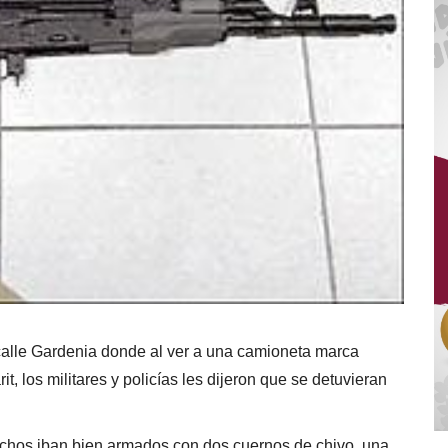
 calle Gardenia donde al ver a una camioneta marca
 los militares y policías les dijeron que se detuvieran
chos iban bien armados con dos cuernos de chivo, una