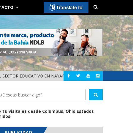
TACTO
Translate to
 SECTOR EDUCATIVO EN NAYARIT
ALERTA DIF NAYAR
NAYARIT
Tu visita es desde Columbus, Ohio Estados
nidos
PUBLICIDAD