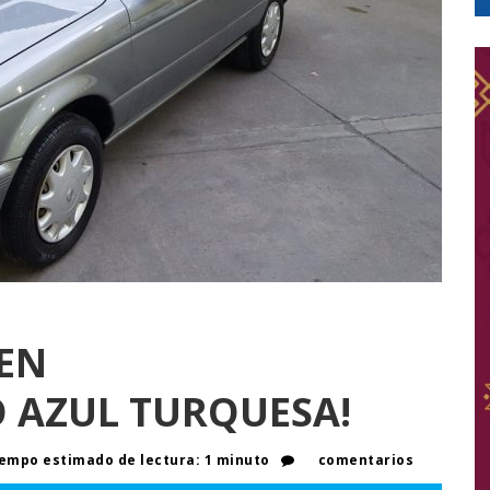
EN
 AZUL TURQUESA!
empo estimado de lectura: 1 minuto
comentarios