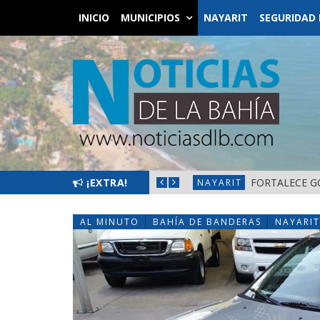
INICIO
MUNICIPIOS
NAYARIT
SEGURIDAD 
L BIENESTAR EN NAYARIT
¡EXTRA!
FORTALECE G
NAYARIT
AL MINUTO
BAHÍA DE BANDERAS
NAYARIT