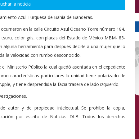
uchar la noticia
onamiento Azul Turquesa de Bahía de Banderas.
currieron en la calle Circuito Azul Oceano Torre número 184,
 tsuru, color gris, con placas del Estado de México MBM- 83-
con alguna herramienta para después decirle a una mujer que lo
da la velocidad con rumbo desconocido.
e el Ministerio Público la cual quedó asentada en el expediente
o características particulares la unidad tiene polarizado de
pple, y tiene desprendida la facia trasera de lado izquierdo.
vestigaciones.
de autor y de propiedad intelectual. Se prohibe la copia,
rización por escrito de Noticias DLB. Todos los derechos