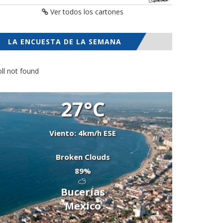
Ver todos los cartones
LA ENCUESTA DE LA SEMANA
ll not found
27°C
Viento: 4km/h ESE
Broken Clouds
89%
Bucerías
Mexico