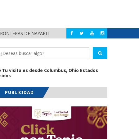
FRONTERAS DE NAYARIT
MUNICIPIOS DE N
NAYARIT
Tu visita es desde Columbus, Ohio Estados
nidos
PUBLICIDAD