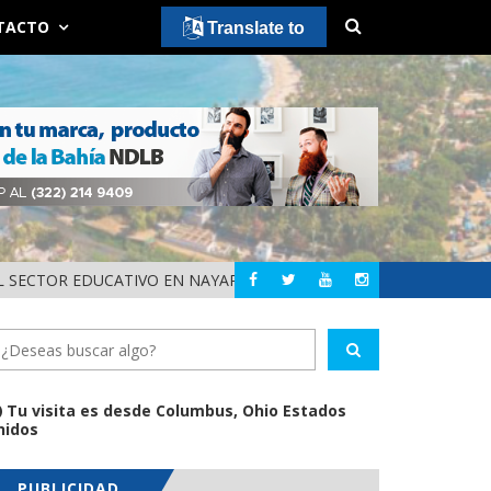
TACTO
Translate to
 SECTOR EDUCATIVO EN NAYARIT
ALERTA DIF NAYAR
NAYARIT
Tu visita es desde Columbus, Ohio Estados
nidos
PUBLICIDAD