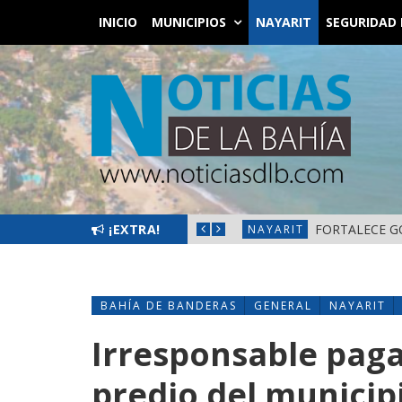
INICIO
MUNICIPIOS
NAYARIT
SEGURIDAD 
L BIENESTAR EN NAYARIT
¡EXTRA!
FORTALECE G
NAYARIT
BAHÍA DE BANDERAS
GENERAL
NAYARIT
Irresponsable paga
predio del municip