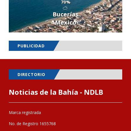
70%
Bucerías
Mexico
PUBLICIDAD
DIRECTORIO
Noticias de la Bahía - NDLB
Marca registrada
No. de Registro 1655768