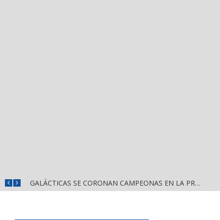
DIF NAYARIT CAPACITA A MÁS DE 150 SERVIDORES PÚBLICOS EN ATENCIÓN AL ESPECTRO AUTISTA
GALÁCTICAS SE CORONAN CAMPEONAS EN LA PRIMERA EDICIÓN DE CASCARITA BAHÍA FEMENIL