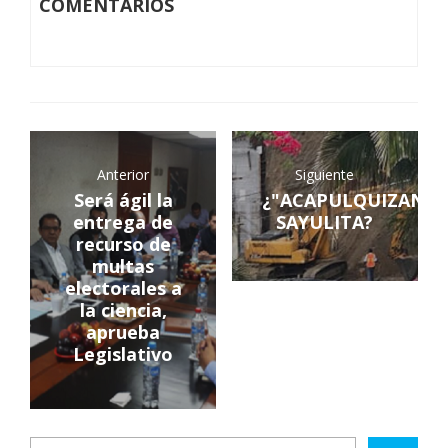
COMENTARIOS
Anterior
Siguiente
Será ágil la
¿"ACAPULQUIZAN"
entrega de
SAYULITA?
recurso de
multas
electorales a
la ciencia,
aprueba
Legislativo