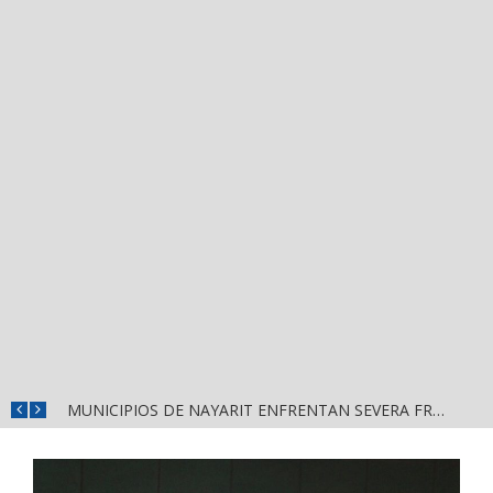
REFUERZAN DEPURACIÓN POLICIAL Y OPERATIVOS EN FRONTERAS DE NAYARIT
MUNICIPIOS DE NAYARIT ENFRENTAN SEVERA FRAGILIDAD FINANCIERA POR DEUDAS Y NÓMINAS