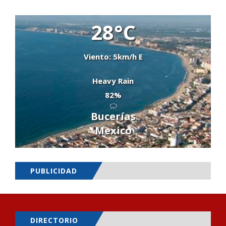
28°C
Viento: 5km/h E
Heavy Rain
82%
Bucerías
Mexico
PUBLICIDAD
DIRECTORIO