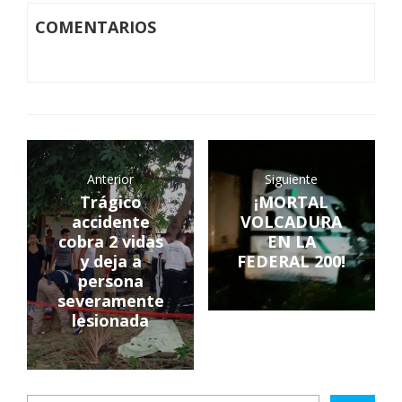
COMENTARIOS
Anterior
Siguiente
Trágico
¡MORTAL
accidente
VOLCADURA
cobra 2 vidas
EN LA
y deja a
FEDERAL 200!
persona
severamente
lesionada