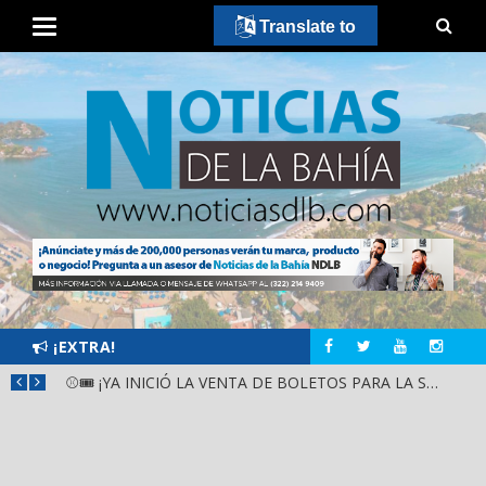
Translate to
¡EXTRA!
GOBIERNO ESTATAL Y DIF NAYARIT SUPERVISAN MEJORAS EN ESCUELA DE SANTIAGO IXCUINTLA
⚾🎟️ ¡YA INICIÓ LA VENTA DE BOLETOS PARA LA SERIE DEL CARIBE KIDS NAYARIT 2026!