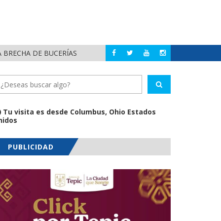
A BRECHA DE BUCERÍAS
REFU
BAHÍA DE BANDERAS
Tu visita es desde Columbus, Ohio Estados
nidos
PUBLICIDAD