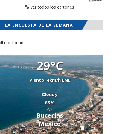
Ver todos los cartones
LA ENCUESTA DE LA SEMANA
ll not found
29°C
Viento: 4km/h ENE
Cloudy
85%
Bucerías
Mexico