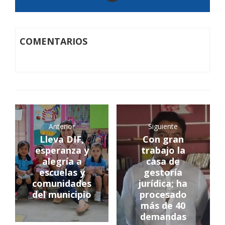
COMENTARIOS
Anterior
Siguiente
Lleva DIF,
Con gran
esperanza y
trabajo la
alegría a
casa de
escuelas y
gestoría
comunidades
jurídica; ha
del municipio
procesado
más de 40
demandas