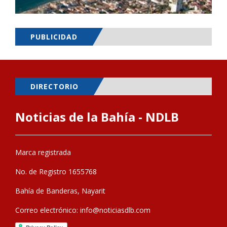
PUBLICIDAD
DIRECTORIO
Noticias de la Bahía - NDLB
Marca registrada
No. de Registro 1655768
Bahía de Banderas, Nayarit
Correo electrónico:
info@noticiasdlb.com